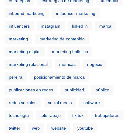
estrategias
estrategias de marketing
facebook
inbound marketing
influencer marketing
influencers
instagram
linked in
marca
marketing
marketing de contenido
marketing digital
marketing holístico
marketing relacional
métricas
negocio
pereira
posicionamiento de marca
publicaciones en redes
publicidad
público
redes sociales
social media
software
tecnología
teletrabajo
tik tok
trabajadores
twitter
web
website
youtube