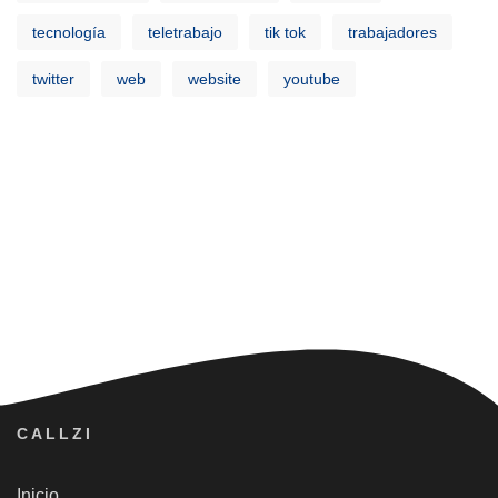
tecnología
teletrabajo
tik tok
trabajadores
twitter
web
website
youtube
CALLZI
Inicio