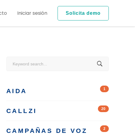
cto
Iniciar sesión
Solicita demo
Search
for:
1
AIDA
20
CALLZI
2
CAMPAÑAS DE VOZ