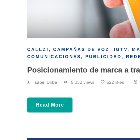
CALLZI
,
CAMPAÑAS DE VOZ
,
IGTV
,
M
COMUNICACIONES
,
PUBLICIDAD
,
RED
Posicionamiento de marca a tr
Isabel Uribe
5.032 views
622 likes
Read More