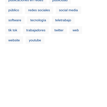
publicaciones en redes
publicidad
público
redes sociales
social media
software
tecnología
teletrabajo
tik tok
trabajadores
twitter
web
website
youtube