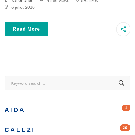
Isabel Uribe
4.566 views
591 likes
6 julio, 2020
Read More
Search
for:
1
AIDA
20
CALLZI