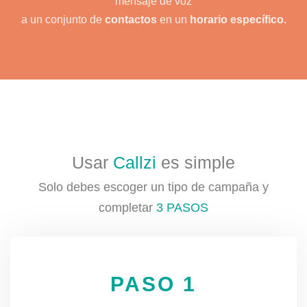
mensaje de voz
a un conjunto de
contactos
en un
horario específico.
Usar
Callzi
es simple
Solo debes escoger un tipo de campaña y
completar
3 PASOS
PASO 1