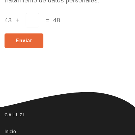
tratamiento de datos personales
.
43 +
= 48
CALLZI
Inicio