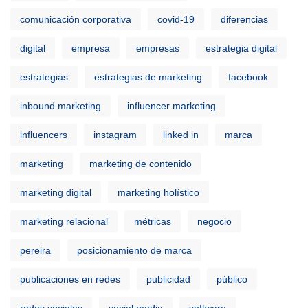
comunicación corporativa
covid-19
diferencias
digital
empresa
empresas
estrategia digital
estrategias
estrategias de marketing
facebook
inbound marketing
influencer marketing
influencers
instagram
linked in
marca
marketing
marketing de contenido
marketing digital
marketing holístico
marketing relacional
métricas
negocio
pereira
posicionamiento de marca
publicaciones en redes
publicidad
público
redes sociales
social media
software